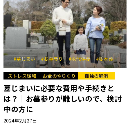
#墓じまい
#お墓参り
#永代供養
#樹木葬
#移
ストレス緩和
お金のやりくり
孤独の解消
墓じまいに必要な費用や手続きと
は？｜お墓参りが難しいので、検討
中の方に
2024年2月27日