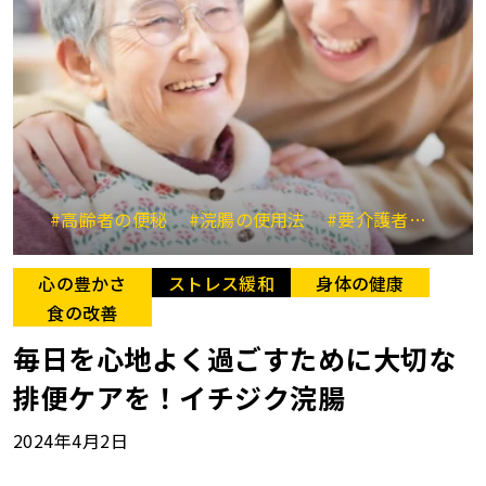
#高齢者の便秘
#浣腸の使用法
#要介護者用
#イ
心の豊かさ
ストレス緩和
身体の健康
食の改善
毎日を心地よく過ごすために大切な
排便ケアを！イチジク浣腸
2024年4月2日