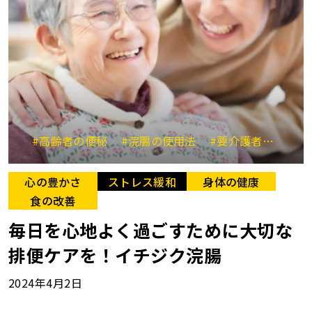
#高齢者の便秘
#浣腸の使用法
#要介護者用
#イ
心の豊かさ
ストレス緩和
身体の健康
食の改善
毎日を心地よく過ごすために大切な
排便ケアを！イチジク浣腸
2024年4月2日