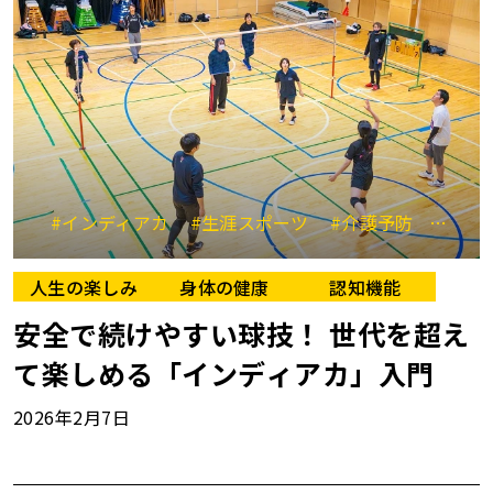
#インディアカ
#生涯スポーツ
#介護予防
#フレ
人生の楽しみ
身体の健康
認知機能
安全で続けやすい球技！ 世代を超え
て楽しめる「インディアカ」入門
2026年2月7日