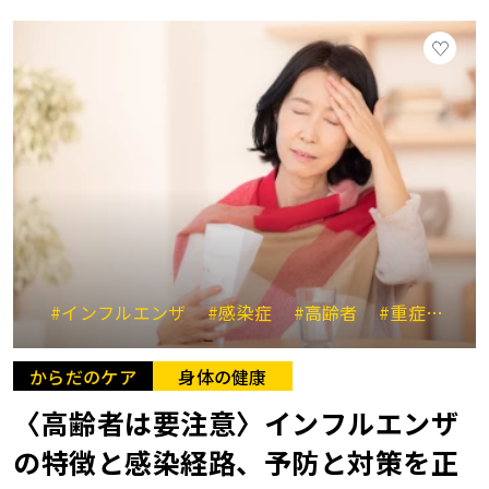
#インフルエンザ
#感染症
#高齢者
#重症化
#
からだのケア
身体の健康
〈高齢者は要注意〉インフルエンザ
の特徴と感染経路、予防と対策を正