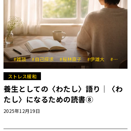
#雑談
#自己探求
#桜林直子
#伊雄大
#キムハナ
ストレス緩和
養生としての〈わたし〉語り｜〈わ
たし〉になるための読書⑧
2025年12月19日