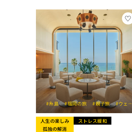
#糸島
#福岡の旅
#親子旅
#ウェルビーイング
人生の楽しみ
ストレス緩和
孤独の解消