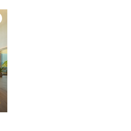
#間庭典子
#グループ旅