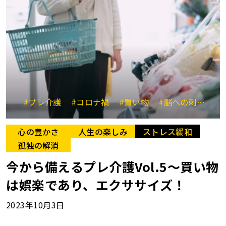
#プレ介護
#コロナ禍
#買い物
#脳への刺激
#
心の豊かさ
人生の楽しみ
ストレス緩和
孤独の解消
今から備えるプレ介護Vol.5～買い物
は娯楽であり、エクササイズ！
2023年10月3日