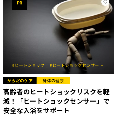
PR
#ヒートショック
#ヒートショックセンサー
#浴
からだのケア
身体の健康
高齢者のヒートショックリスクを軽
減！「ヒートショックセンサー」で
安全な入浴をサポート