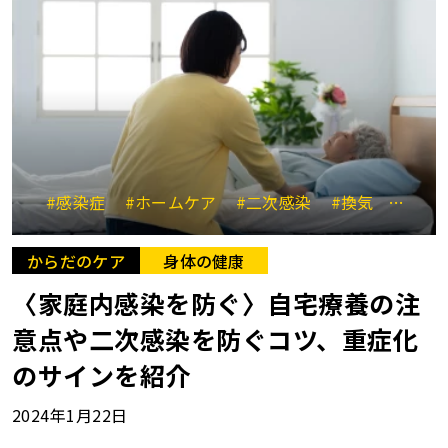
#感染症
#ホームケア
#二次感染
#換気
#水分
からだのケア
身体の健康
〈家庭内感染を防ぐ〉自宅療養の注
意点や二次感染を防ぐコツ、重症化
のサインを紹介
2024年1月22日