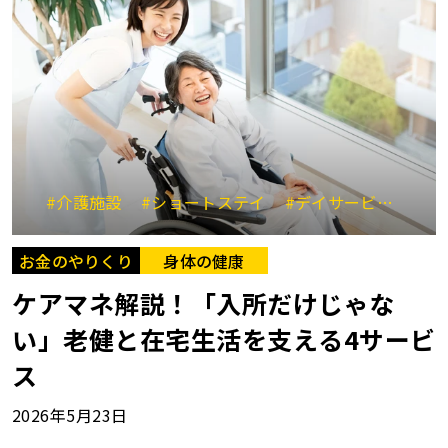
#介護施設
#ショートステイ
#デイサービス
#
お金のやりくり
身体の健康
ケアマネ解説！「入所だけじゃな
い」老健と在宅生活を支える4サービ
ス
2026年5月23日