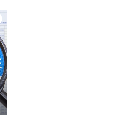
#ルテイン
#身体の健康
#栄養不足