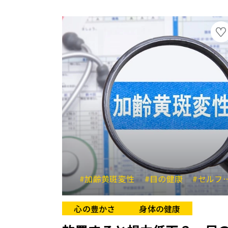
#加齢黄斑変性
#目の健康
#セルフチェック
心の豊かさ
身体の健康