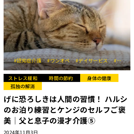
#認知症介護
#ワンオペ
#デイサービス
#ショートステイ
ストレス緩和
時間の節約
身体の健康
孤独の解消
げに恐ろしきは人間の習慣！ ハルシ
のお泊り練習とケンジのセルフご褒
美｜父と息子の漫才介護⑤
2024年11月3日