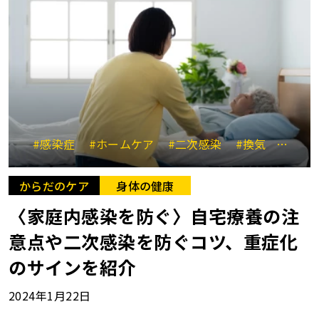
#感染症
#ホームケア
#二次感染
#換気
#水分
からだのケア
身体の健康
〈家庭内感染を防ぐ〉自宅療養の注
意点や二次感染を防ぐコツ、重症化
のサインを紹介
2024年1月22日