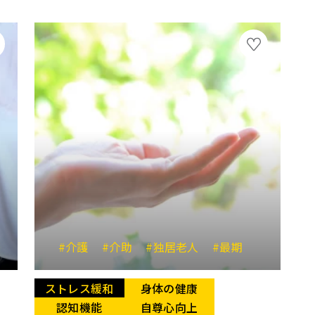
#介護
#リフト
#介助
#ストレッチ
#独居老人
#最期
ストレス緩和
身体の健康
認知機能
自尊心向上