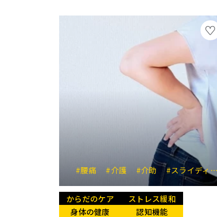
#腰痛
#介護
#介助
#スライディングシート
からだのケア
ストレス緩和
身体の健康
認知機能