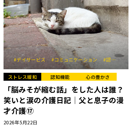
#デイサービス
#コミュニケーション
#認知症介護
ストレス緩和
認知機能
心の豊かさ
「脳みそが縮む話」をした人は誰？
笑いと涙の介護日記｜父と息子の漫
才介護⑰
2026年5月22日