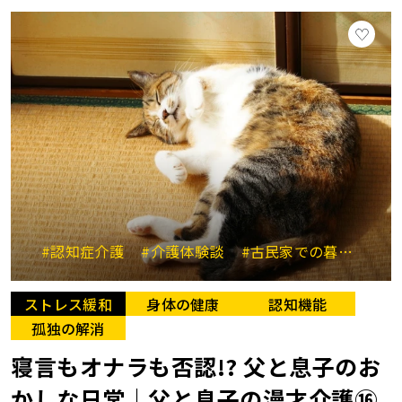
#認知症介護
#介護体験談
#古民家での暮らし
#
ストレス緩和
身体の健康
認知機能
孤独の解消
寝言もオナラも否認!? 父と息子のお
かしな日常｜父と息子の漫才介護⑯