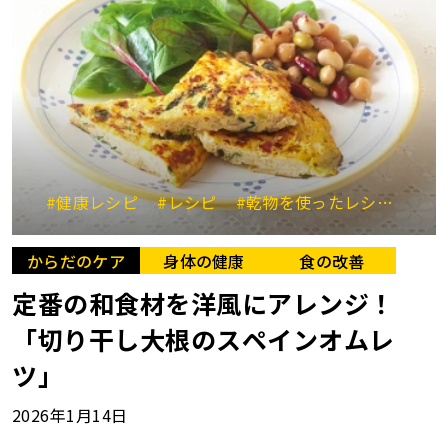
#健康レシピ
#レシピ
#乾物を使ったレシピ
#余
からだのケア
身体の健康
食の改善
定番の和食材を洋風にアレンジ！
「切り干し大根のスペインオムレ
ツ」
2026年1月14日