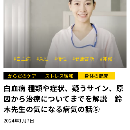
#白血病
#急性
#慢性
#健康診断
#兆候
#早
からだのケア
ストレス緩和
身体の健康
白血病 種類や症状、疑うサイン、原
因から治療についてまでを解説 鈴
木先生の気になる病気の話⑤
2024年1月7日