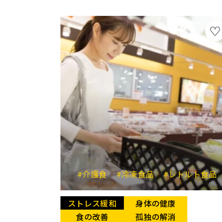
#介護食
#冷凍食品
#レトルト食品
ストレス緩和
身体の健康
食の改善
孤独の解消