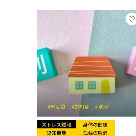
#母と娘
#認知症
#別居
ストレス緩和
身体の健康
認知機能
孤独の解消