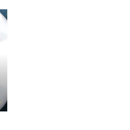
#多品目レシピ
#高たんぱく低脂肪
#フライパ