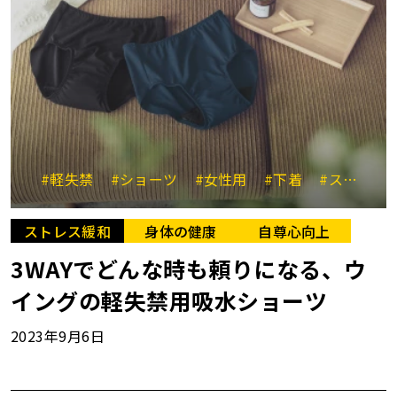
#軽失禁
#ショーツ
#女性用
#下着
#ストレス
ストレス緩和
身体の健康
自尊心向上
3WAYでどんな時も頼りになる、ウ
イングの軽失禁用吸水ショーツ
2023年9月6日