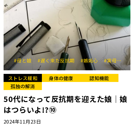
#母と娘
#遅く来た反抗期
#嫉妬心
#実母と義母
ストレス緩和
身体の健康
認知機能
孤独の解消
50代になって反抗期を迎えた娘｜娘
はつらいよ!?⑩
2024年11月23日