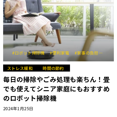
#ロボット掃除機
#便利家電
#家事の負担軽減
#
ストレス緩和
時間の節約
毎日の掃除やごみ処理も楽ちん！畳
でも使えてシニア家庭にもおすすめ
のロボット掃除機
2024年1月25日