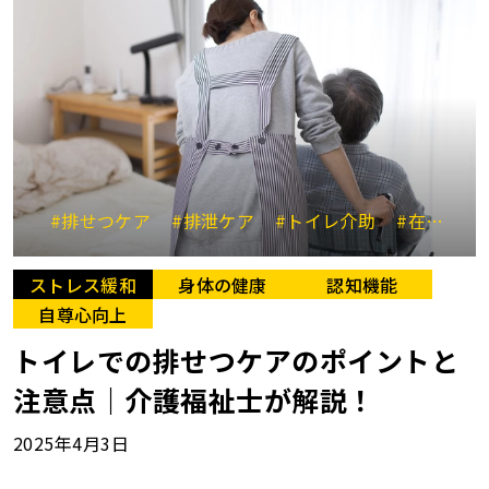
#排せつケア
#排泄ケア
#トイレ介助
#在宅介護
ストレス緩和
身体の健康
認知機能
自尊心向上
トイレでの排せつケアのポイントと
注意点｜介護福祉士が解説！
2025年4月3日