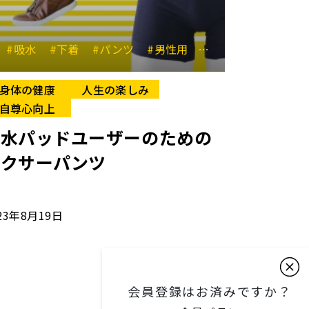
トレス
#吸水
#尿漏れ対策
#下着
#パンツ
#男性用
#尿漏れ対策
身体の健康
人生の楽しみ
自尊心向上
吸水パッドユーザーのための
ボクサーパンツ
23年8月19日
会員登録はお済みですか？