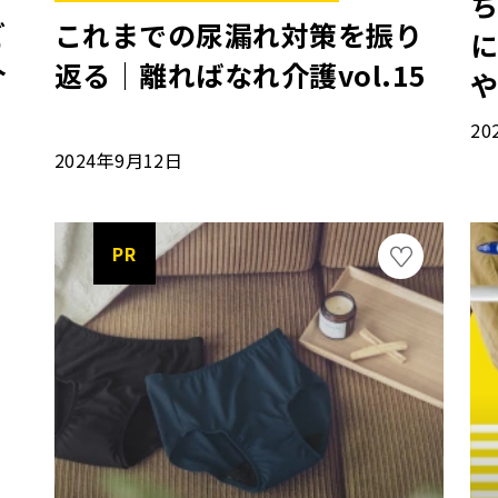
ご
これまでの尿漏れ対策を振り
に
介
返る｜離ればなれ介護vol.15
や
c
20
2024年9月12日
PR