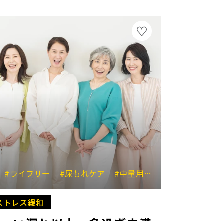
#ベビーガード
#ライフリー
#尿もれケア
#中量用パッド
#ユニチャ
ストレス緩和