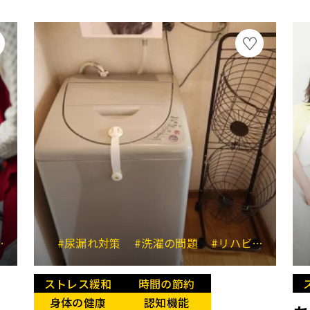
#本人への配慮
#尿漏れ対策
#介護グッズ
#洗濯の問題
#リハビリパンツ
ストレス緩和
時間の節約
身体の健康
認知機能