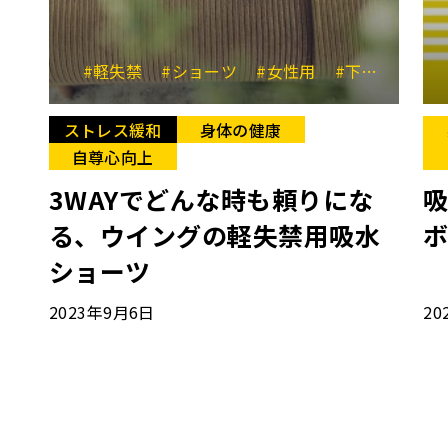
#軽失禁
#ショーツ
#女性用
#下着
#ス
ストレス緩和
身体の健康
自尊心向上
3WAYでどんな時も頼りにな
る、ウイングの軽失禁用吸水
ショーツ
2023年9月6日
20