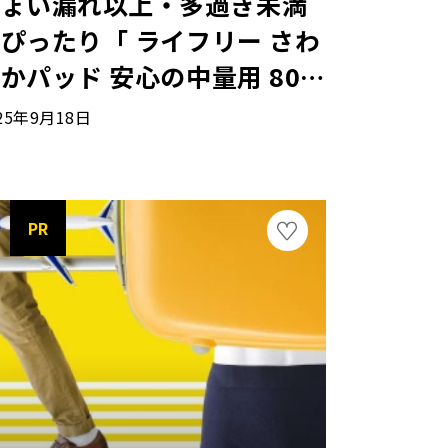
ちょい漏れ以上・多過ぎ未満
ぴったり「 ライフリー さわ
かパッド 安心の中量用 80c
」
25年9月18日
PR