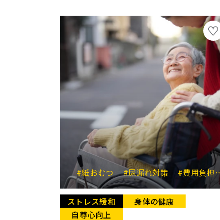
#紙おむつ
#尿漏れ対策
#費用負担の軽減
ストレス緩和
身体の健康
自尊心向上