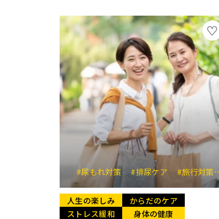
#尿もれ対策
#排尿ケア
#旅行対策
人生の楽しみ
からだのケア
ストレス緩和
身体の健康