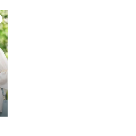
#骨盤底筋体操
#過活動膀胱
#前立腺肥大症
#泌尿器