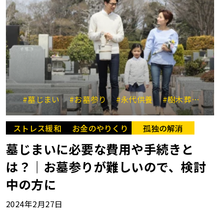
#墓じまい
#お墓参り
#永代供養
#樹木葬
#移
ストレス緩和
お金のやりくり
孤独の解消
墓じまいに必要な費用や手続きと
は？｜お墓参りが難しいので、検討
中の方に
2024年2月27日