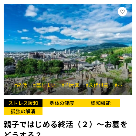
#終活
#墓じまい
#樹木葬
#永代供養
#継承
ストレス緩和
身体の健康
認知機能
孤独の解消
親子ではじめる終活（２）～お墓を
どうする？