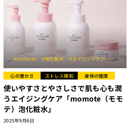
#momote
#泡化粧水
#エイジングケア
#保湿
心の豊かさ
ストレス緩和
身体の健康
使いやすさとやさしさで肌も心も潤
うエイジングケア「momote（モモ
テ）泡化粧水」
2025年9月6日