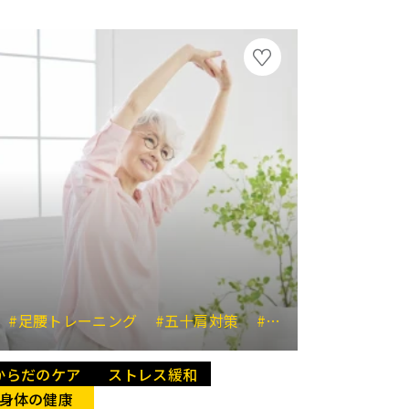
一貴
#姿勢改善
#足腰トレーニング
#澤木一貴
#五十肩対策
#足腰を鍛える
#関
からだのケア
ストレス緩和
身体の健康