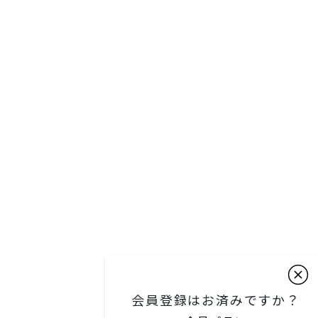
改善
#肩こり
#姿勢改善
#澤木一貴
会員登録はお済みですか？