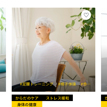
#寝たままストレッチ
#足腰トレーニング
#疲労回復
#椅子体操
#疲労予防
#歩行安定
#澤木
からだのケア
ストレス緩和
身体の健康