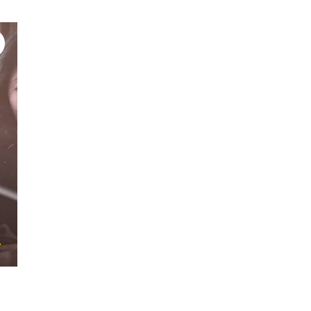
#焦燥と責任
#心構え