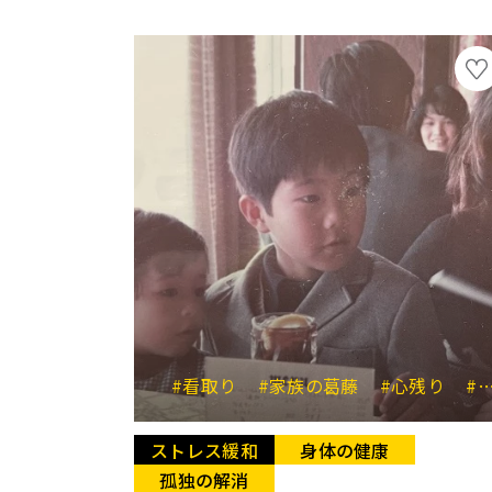
#看取り
#家族の葛藤
#心残り
#ダブルケア
ストレス緩和
身体の健康
孤独の解消