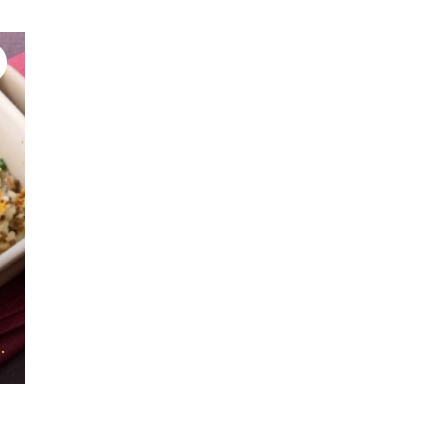
#シニアにやさしい食事
#レシピ
#肉