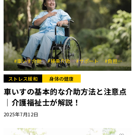
#車いす介助
#移乗介助
#サポート
#負担軽減
ストレス緩和
身体の健康
車いすの基本的な介助方法と注意点
｜介護福祉士が解説！
2025年7月12日