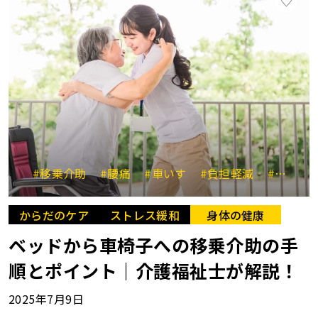
#移乗介助
#腰痛
#車いす
#負担軽減
#サポート
からだのケア
ストレス緩和
身体の健康
ベッドから車椅子への移乗介助の手
順とポイント｜介護福祉士が解説！
2025年7月9日