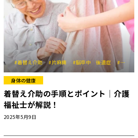
#着替え介助
#片麻痺
#脳卒中 後遺症
#着替え サポート
身体の健康
着替え介助の手順とポイント｜介護
福祉士が解説！
2025年5月9日