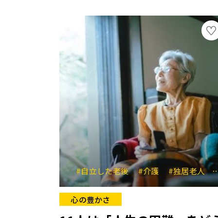
#自立した老後
#介護
#独居老人
心の豊かさ