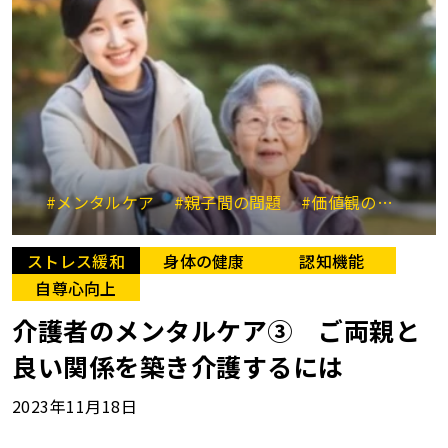
#メンタルケア
#親子間の問題
#価値観の違い
#
ストレス緩和
身体の健康
認知機能
自尊心向上
介護者のメンタルケア③ ご両親と
良い関係を築き介護するには
2023年11月18日