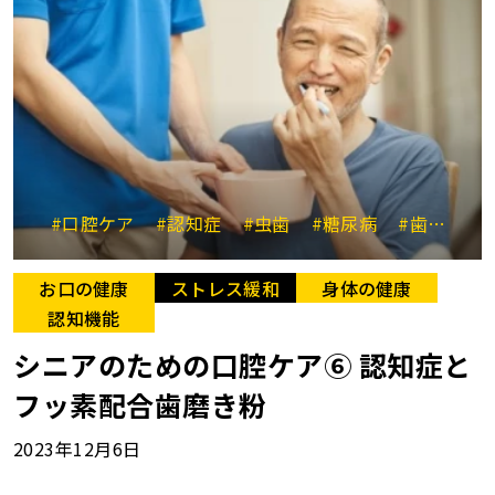
#口腔ケア
#認知症
#虫歯
#糖尿病
#歯周病
お口の健康
ストレス緩和
身体の健康
認知機能
シニアのための口腔ケア⑥ 認知症と
フッ素配合歯磨き粉
2023年12月6日