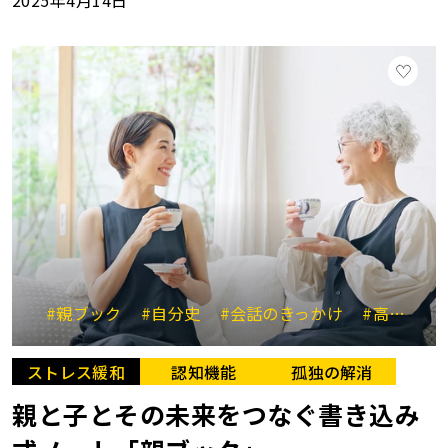
2025年4月14日
#親ブック
#自分史
#会話のきっかけ
#高齢者ケア
ストレス緩和
認知機能
孤独の解消
親と子とその未来をつなぐ書き込み