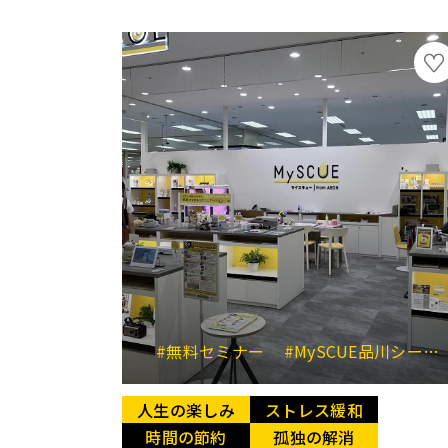
#無料セミナー
#MySCUE品川シーサイド
人生の楽しみ
ストレス緩和
時間の節約
孤独の解消