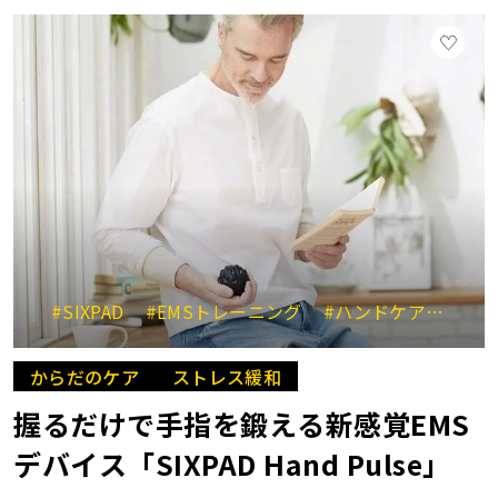
#SIXPAD
#EMSトレーニング
#ハンドケア
#握
からだのケア
ストレス緩和
握るだけで手指を鍛える新感覚EMS
デバイス「SIXPAD Hand Pulse」