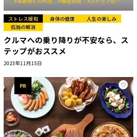
#高齢者との外出
#福祉車両
#ステップ仕様
#
ストレス緩和
身体の健康
人生の楽しみ
孤独の解消
クルマへの乗り降りが不安なら、ス
テップがおススメ
2023年11月15日
PR