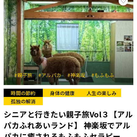
#親子旅
#アルパカ
#神楽坂
#もふもふ
時間の節約
身体の健康
人生の楽しみ
孤独の解消
シニアと行きたい親子旅Vol３【アル
パカふれあいランド】 神楽坂でアル
パカに癒されるもふもふセラピー