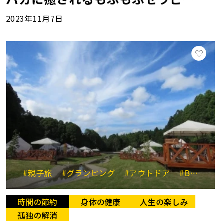
2023年11月7日
#親子旅
#グランピング
#アウトドア
#BBQ
時間の節約
身体の健康
人生の楽しみ
孤独の解消