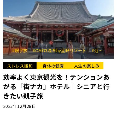
#親子旅
#OMO3浅草by星野リゾート
#近場
#浅
ストレス緩和
身体の健康
人生の楽しみ
効率よく東京観光を！テンションあ
がる「街ナカ」ホテル｜シニアと行
きたい親子旅
2023年12月28日