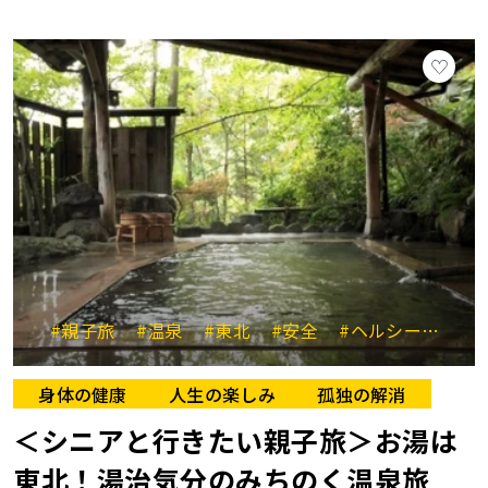
#親子旅
#温泉
#東北
#安全
#ヘルシー
#湯
身体の健康
人生の楽しみ
孤独の解消
＜シニアと行きたい親子旅＞お湯は
東北！湯治気分のみちのく温泉旅