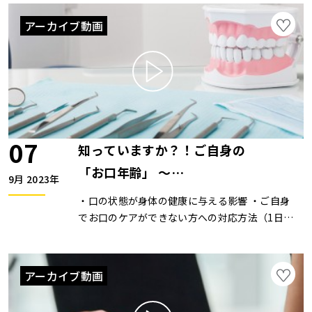
た、ご自宅で、数分で、お一人でもご家族とも一
緒にできる数学ゲームや計算遊びを紹介します。
アーカイブ動画
実際にトランプや紙などを使って実践して、取り
組むイメージをお持ちいただきます。早稲田大学
大学院では、数学応用数理を専攻。卒業後、算
数・数学の楽しさを伝える（株）math channel
を設立。こども向け算数教室の運営だけでなく、
企業に対しコンテンツ開発なども行っている。日
本お笑い数学協会副会長、公益財団法人日本数学
07
知っていますか？！ご自身の
検定協会認定幼児さんすうシニアインストラクタ
ーにも従事。ZOOMセミナーは開催していませ
「お口年齢」 〜
9月 2023年
ん。
お口の健康に必要な知識〜
・口の状態が身体の健康に与える影響 ・ご自身
でお口のケアができない方への対応方法（1日1
回の必要なケア） ・１日１分お口が若返る体操
歯科衛生士・Dキャリアプラス代表・健康咀嚼運
動指導士。幅広い世代や多職種に向けた口腔保健
アーカイブ動画
セミナーを多数実施している。歯科衛生士養成校
での口腔ケア・摂食嚥下授業を行い、歯科衛生士