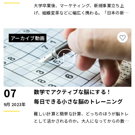
大学卒業後、マーケティング、新規事業立ち上
げ、組織変革などに幅広く携わる。「日本の新し
い成長の在り方に貢献したい」という思いが芽生
え、2019年にエクサウィザーズへ入社。現在
は、執行役員、CareWiz事業部長（介護領域）、
アーカイブ動画
株式会社スタジアム、株式会社エクサホームケア
代表取締役に従事。ZOOMセミナーは開催してい
ません。
07
数学でアクティブな脳にする！
毎日できる小さな脳のトレーニング
9月 2023年
難しい計算と簡単な計算、どっちのほうが脳トレ
として活かされるのか。大人になってからの数学
との向き合い方についてお話していきます。 ま