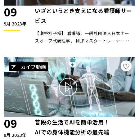
09
いざというとき支えになる看護師サー
ビス
9月 2023年
【瀬野容子様】 看護師、一般社団法人日本ナー
スオーブ代表理事、 NLPマスタートレーナー、
マスタープロコミュニケーター、30年以上の看
護師経験を活かし、「心から健康な社会」を目指
して10名の看護師チームと共に、より良い親の
アーカイブ動画
看取りと介護サポート、従業者向けのウェルネス
講座等を行なっている 【喜多万里子様】 看護
師、（株）キタイエ 取締役、ナースプロジェク
ト部門統括、日本ナースオーブ理事。防衛医科大
学校高等看護学院卒業後、同大学病院にて勤務。
結婚、出産を経て看護師として復帰した際に、看
護師の転職・派遣にまつわる課題に直面。現在で
09
普段の生活でAIを簡単活用！
は、看護師の働き方に関する事業運営、フリーで
働く看護師の支援事業に携わっている。ZOOMセ
AIでの身体機能分析の最先端
9月 2023年
ミナーは開催していません。