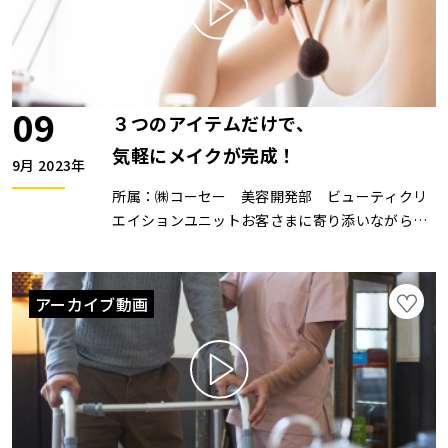
んでいる。ZOOMセミナーは開催していません。
09
３つのアイテムだけで、
気軽にメイクが完成！
9月 2023年
所属：㈱コーセー 美容開発部 ビューティクリ
エイションユニットお客さまに寄り添いながら、
TPOにあわせたメイクの提案を得意とする。好奇
心旺盛でトレンドや新しいものを探求しつつ、バ
リエーション豊かなメイクのアイデアへと活かし
アーカイブ動画
ている。メイクを通じ個人の魅力を最大限に引き
立てたいという想いで、日々取り組んでいる
ZOOMセミナーは開催していません。