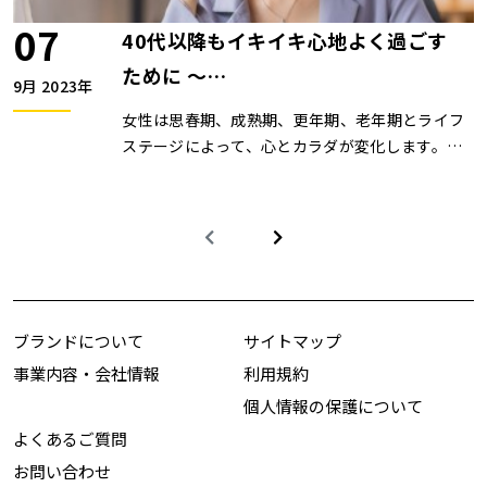
に、お金の増やし方の「コツ」を少しでも掴んで
07
40代以降もイキイキ心地よく過ごす
もらえるよう取り組んでいる。ZOOMセミナーは
開催していません。
ために ～
9月 2023年
女性の一生と女性ホルモンについて～
女性は思春期、成熟期、更年期、老年期とライフ
ステージによって、心とカラダが変化します。年
齢を重ねることで、心身に変化を感じ始める女性
が多くなります。それは、女性ホルモンの変動に
よって起こる女性特有の‘‘ゆらぎ‘‘です。人生100
年と言われる今、いくつになっても美しく健康的
に日々を過ごすための習慣を身につけていきませ
んか。ZOOMセミナーは開催していません。
ブランドについて
サイトマップ
事業内容・会社情報
利用規約
個人情報の保護について
よくあるご質問
お問い合わせ