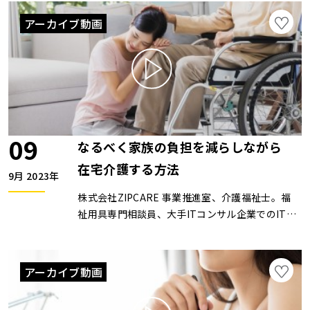
いうテーマの講演活動も行っており、NHK文化セ
アーカイブ動画
ンターにて、同テーマの他「住まいの終活」とい
うテーマで講師も勤めている。ZOOMセミナーは
開催していません。
09
なるべく家族の負担を減らしながら
在宅介護する方法
9月 2023年
株式会社ZIPCARE 事業推進室、介護福祉士。福
祉用具専門相談員、大手ITコンサル企業でのITコ
ンサルタントとして培ってきた知識と経験を活か
すべく、2020年に（株）ZIPCAREへ参画。「介
護従事者の負担を減らし、笑顔あふれる介護をつ
アーカイブ動画
くる」ことをビジョンに掲げ、介護業界のICTへ
の課題に対し「みまもりメーカー」として取り組