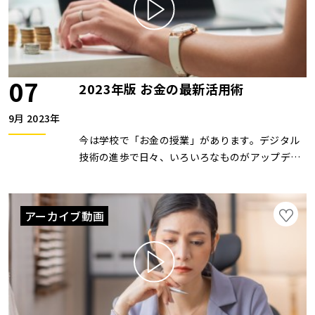
を目指す方の教育にも携わる。ZOOMセミナーは
開催していません。
07
2023年版 お金の最新活用術
9月 2023年
今は学校で「お金の授業」があります。デジタル
技術の進歩で日々、いろいろなものがアップデー
トするのに対応するためです。ただ、本質さえ分
かれば、お金の勉強は難しいものではありませ
ん。本セミナーを通じて、最新の情報をやさしく
アーカイブ動画
お伝えします。 "証券会社を退職後、2007年にイ
オン総合金融準備株式会社（現株式会社イオン銀
行）へ入社。リテール営業部門・法人営業部門・
企画部門など複数の部門で経験を積んだ後、
2021年からイオングループ従業員向けに金融リ
テラシーを対象とした講座や研修を担当。 皆様