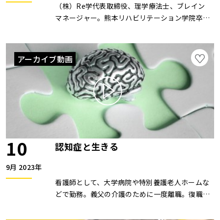
（株）Re学代表取締役、理学療法士、ブレイン
マネージャー。熊本リハビリテーション学院卒業
後、理学療法士として病院や施設で勤務。2015
年（株）Re学を設立し、認知症予防や認知症ケ
アの実践に取り組むと同時に、年間200回を超え
アーカイブ動画
る講演を行い、共生社会への普及啓発と研究活動
を行なっている。2019年に厚生労働大臣賞を受
賞。ZOOMセミナーは開催していません。
10
認知症と生きる
9月 2023年
看護師として、大学病院や特別養護老人ホームな
どで勤務。義父の介護のために一度離職。復職後
は、介護の経験を活かすべく在宅看護に従事。
2004年に両親、その後義母が認知症の診断を受