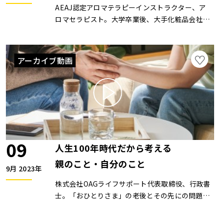
AEAJ認定アロマテラピーインストラクター、ア
ロマセラピスト。大学卒業後、大手化粧品会社へ
入社。フランスのアロマテラピーブランドの店舗
で店長を務めた後、美容専門学校のアロマ講師と
して勤務。出産後、イオンボディの専任講師とし
アーカイブ動画
て「日常にアロマを」をテーマに、子どもから大
人まで気軽に楽しめるアロマライフを提案してい
る。ZOOMセミナーは開催していません。
09
人生100年時代だから考える
親のこと・自分のこと
9月 2023年
株式会社OAGライフサポート代表取締役、行政書
士。「おひとりさま」の老後とその先にの問題解
決について20年にわたり取り組んでいる。全国
各地で「家族に頼らないおひとりさまの終活」と