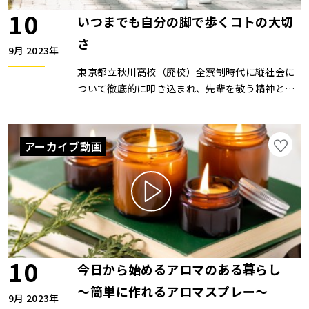
10
いつまでも自分の脚で歩くコトの大切
さ
9月 2023年
東京都立秋川高校（廃校）全寮制時代に縦社会に
ついて徹底的に叩き込まれ、先輩を敬う精神と時
間の大切さを学ぶ。千葉工業大学工業経営学科卒
業後、インテリアメーカーに入社。営業を経て商
品開発本部へ配属、主力のカーテンレールの開発
アーカイブ動画
に17年間従事。その後、新規事業立上げ等を経
て、グループ会社のフジホーム（株）に転籍。
ZOOMセミナーは開催していません。
10
今日から始めるアロマのある暮らし
～簡単に作れるアロマスプレー～
9月 2023年