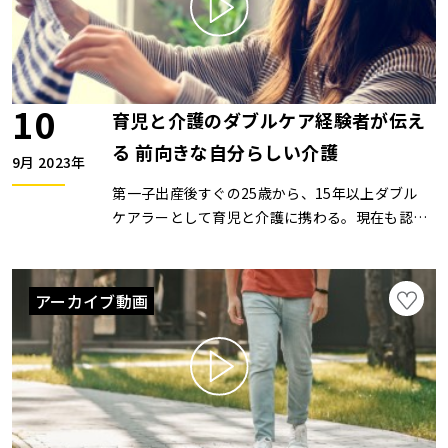
10
育児と介護のダブルケア経験者が伝え
る 前向きな自分らしい介護
9月 2023年
第一子出産後すぐの25歳から、15年以上ダブル
ケアラーとして育児と介護に携わる。現在も認知
症の祖母を在宅介護しながら、シングルマザーと
して中学生の娘を育てている。ケアラーとしての
経験と介護相談2000件以上の実績のもと、カワ
アーカイブ動画
イク介護などを運営。ケアラーとしての経験を活
かし、施設の紹介や介護相談、介護グッズの開発
などに取り組み、第８回J300女性起業家アワー
ドで特別賞を受賞。ZOOMセミナーは開催してい
ません。