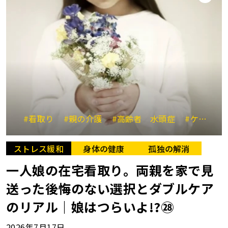
#看取り
#親の介護
#高齢者 水頭症
#ケアマネジャー
ストレス緩和
身体の健康
孤独の解消
一人娘の在宅看取り。両親を家で見
送った後悔のない選択とダブルケア
のリアル｜娘はつらいよ!?㉘
2026年7月17日