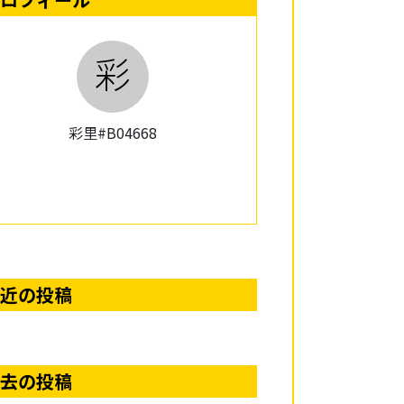
彩
彩里#B04668
近の投稿
去の投稿