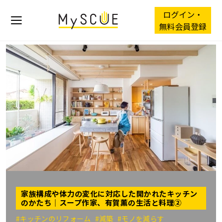
ログイン・
無料会員登録
家族構成や体力の変化に対応した開かれたキッチン
のかたち｜スープ作家、有賀薫の生活と料理②
#キッチンのリフォーム
#減築
#モノを減らす