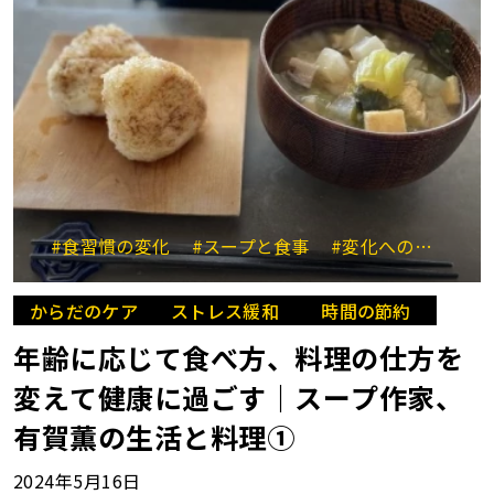
#食習慣の変化
#スープと食事
#変化への対応
からだのケア
ストレス緩和
時間の節約
年齢に応じて食べ方、料理の仕方を
変えて健康に過ごす｜スープ作家、
有賀薫の生活と料理①
2024年5月16日