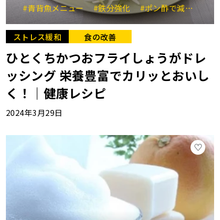
#青背魚メニュー
#鉄分強化
#ポン酢で減塩
#健
ストレス緩和
食の改善
ひとくちかつおフライしょうがドレ
ッシング 栄養豊富でカリッとおいし
く！｜健康レシピ
2024年3月29日