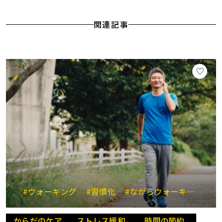
関連記事
#ウォーキング
#習慣化
#ながらウォーキング
#
からだのケア
ストレス緩和
時間の節約