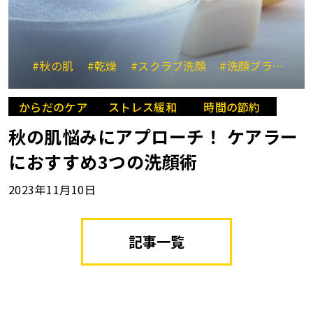
#秋の肌
#乾燥
#スクラブ洗顔
#洗顔ブラシ
#
からだのケア
ストレス緩和
時間の節約
秋の肌悩みにアプローチ！ ケアラー
におすすめ3つの洗顔術
2023年11月10日
記事一覧