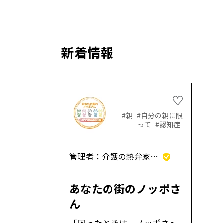
新着情報
#親
#自分の親に限
って
#認知症
管理者：
介護の熱弁家 ノッポさん#X00016
あなたの街のノッポさ
ん
「困ったときは、ノッポさ～