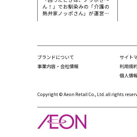
ん！」でお馴染みの「介護の
熱弁家ノッポさん」が運営す
る「ひとりにしない」をコン
セプトにするコミュニティで
す！
【メインテーマ：自分の親に
限って・・・】
ブランドについて
サイト
「自分の親に限って・・・」
事業内容・会社情報
利用規
という強い思い込みが、判断
を遅らせる原因となり、大き
個人情
な事故を巻き起こしてしま
う！！
Copyright © Aeon Retail Co., Ltd. all rights reser
「夜遅くまで働いていた偉大
な父親」の姿や「美味しいご
飯を作ってくれていた優しい
母親の姿」が、いつまでも強
く印象るケースは多くありま
す。