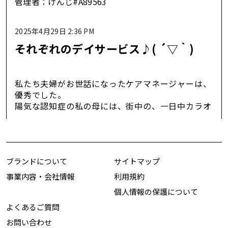
管理者：
けんじ#A89563
2025年4月29日 2:36 PM
それぞれのデイサービス♪( ´▽｀)
私たち夫婦がお世話になったケアマネージャーは、
優秀でした。
陽気な認知症の私の母には、街中の、一日中カラオ
ケがガンガンのデイサービス施設
♪( ´▽｀)
口数が少なく車イスのカミさんの母には、郊外で、
いつでも自分で庭に出て、花を楽しめる静かな施設
ブランドについて
(o^^o)
サイトマップ
それぞれが自分らしく生活できる環境を推薦してい
事業内容・会社情報
利用規約
ただきました。
個人情報の保護について
感謝 m(_ _)m
よくあるご質問
お問い合わせ