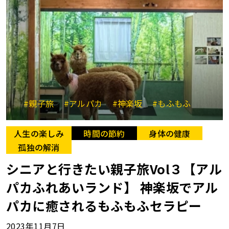
#親子旅
#アルパカ
#神楽坂
#もふもふ
人生の楽しみ
時間の節約
身体の健康
孤独の解消
シニアと行きたい親子旅Vol３【アル
パカふれあいランド】 神楽坂でアル
パカに癒されるもふもふセラピー
2023年11月7日