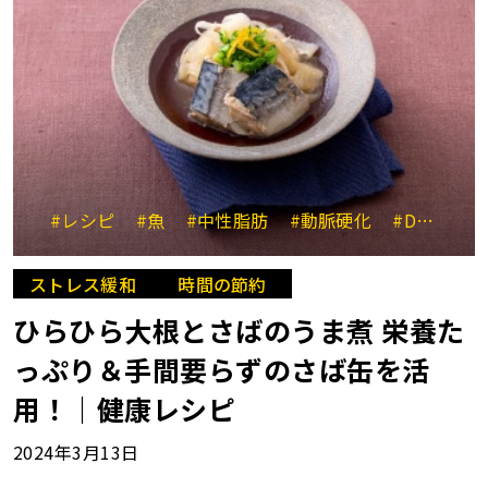
#レシピ
#魚
#中性脂肪
#動脈硬化
#DHA
#
ストレス緩和
時間の節約
ひらひら大根とさばのうま煮 栄養た
っぷり＆手間要らずのさば缶を活
用！｜健康レシピ
2024年3月13日