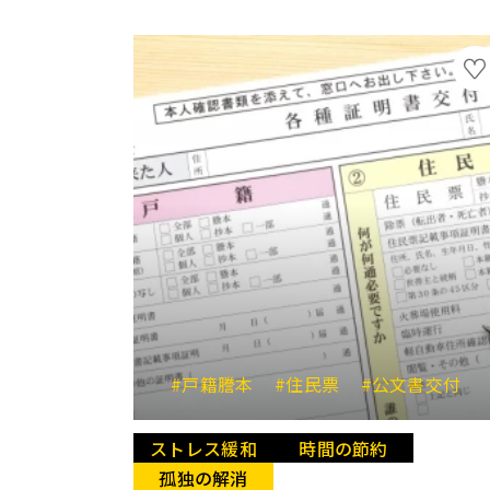
#戸籍謄本
#住民票
#公文書交付
ストレス緩和
時間の節約
孤独の解消